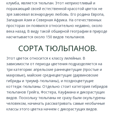
клумба, является тюльпан. Этот неприхотливый и
поражающий своей естественной красотой цветок не
зря завоевал всенародную любовь. Его родина Европа,
Западная Азия и Северная Африка. На отечественных
просторах он появился относительно недавно, около
века назад. В виду такой обширной географии в природе
насчитывается около 150 видов тюльпанов.
СОРТА ТЮЛЬПАНОВ.
Этот цветок относится к классу лилейных. В
зависимости от периода цветения подразделяется на
три категории: апрельские раннецветущие (простые и
махровые), майские среднецветущие (дарвиновские
гибриды и триумф-тюльпаны), и поздноцветущие
коттедж-тюльпаны. Отдельно стоит категория гибридов
тюльпанов Грейга, Фостера, Кауфмана и дикорастущих
видов. Поскольку тюльпаны не сразу были окультурены
человеком, начинать рассматривать самые необычные
классы этого цветка начнем с дикорастущих видов.