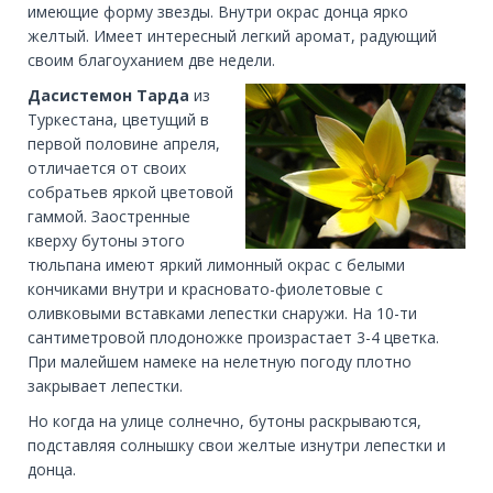
имеющие форму звезды. Внутри окрас донца ярко
желтый. Имеет интересный легкий аромат, радующий
своим благоуханием две недели.
Дасистемон Тарда
из
Туркестана, цветущий в
первой половине апреля,
отличается от своих
собратьев яркой цветовой
гаммой. Заостренные
кверху бутоны этого
тюльпана имеют яркий лимонный окрас с белыми
кончиками внутри и красновато-фиолетовые с
оливковыми вставками лепестки снаружи. На 10-ти
сантиметровой плодоножке произрастает 3-4 цветка.
При малейшем намеке на нелетную погоду плотно
закрывает лепестки.
Но когда на улице солнечно, бутоны раскрываются,
подставляя солнышку свои желтые изнутри лепестки и
донца.