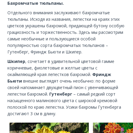
Бахромчатые тюльпаны.
Отдельного внимания заслуживают бахромчатые
тюльпаны. Исходя из названия, лепестки на краях этих
цветков украшены бахромой, придающей бутону особую
грациозность и торжественность. Здесь мы рассмотрим
самые необычные и пользующиеся особой
популярностью сорта бахромчатых тюльпанов –
Гутенберг, Фриндж Бьюти и Шкипер.
Шкипер
, сочетает в удивительной цветовой гамме
коричневые, фиолетовые и желтые цветы с
окаймляющей края лепестков бахромой.
Фриндж
Бьюти
внешне выглядят очень необычно: по форме
своей напоминает двухцветный пион с увенчивающей
лепестки бахромой.
Гутенберг
– самый редкий сорт
насыщенного малинового цвета с широкой кремовой
полоской по краю лепестка. Усики бахромы Гутенберга
достигают 3 см в длину.