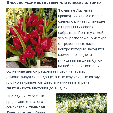
Дикорастущие представители класса лилейных.
Тюльпан Лилипут
,
пришедший к нам с Ирана,
сильно отличается внешне
от привычных своих
собратьев. Почти у самой
земли расположено четыре
остроконечных листа, в
центре которых находится
карминового цвета
глянцевый пышный бутон
на небольшой ножке. В
солнечные дни он раскрывает свои лепестки,
демонстрируя синее донце, а к вечеру или в непогоду
плотно закрывается. Цвести начинает в апреле.
Длительность цветения до 10 дней.
Еще один интересный
представитель этого
семейства
– тюльпан
Туркестаника
. Очень