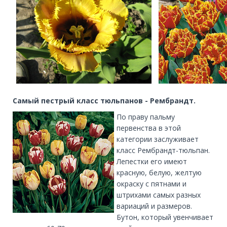
Самый пестрый класс тюльпанов - Рембрандт.
По праву пальму
первенства в этой
категории заслуживает
класс Рембрандт-тюльпан.
Лепестки его имеют
красную, белую, желтую
окраску с пятнами и
штрихами самых разных
вариаций и размеров.
Бутон, который увенчивает