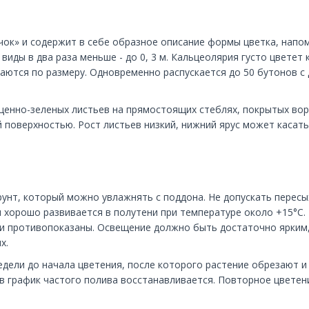
чок» и содержит в себе образное описание формы цветка, напо
 виды в два раза меньше - до 0, 3 м. Кальцеолярия густо цвете
аются по размеру. Одновременно распускается до 50 бутонов с 
щенно-зеленых листьев на прямостоящих стеблях, покрытых вор
поверхностью. Рост листьев низкий, нижний ярус может касатьс
нт, который можно увлажнять с поддона. Не допускать пересых
 хорошо развивается в полутени при температуре около +15°С.
и противопоказаны. Освещение должно быть достаточно ярким, 
х.
едели до начала цветения, после которого растение обрезают 
ев график частого полива восстанавливается. Повторное цветен