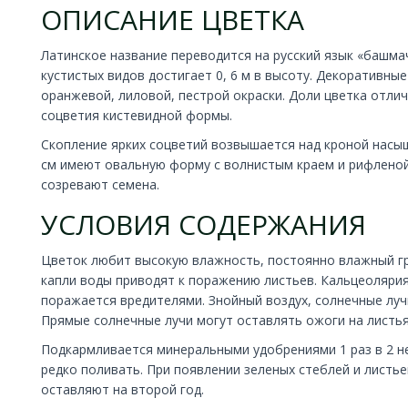
ОПИСАНИЕ ЦВЕТКА
Латинское название переводится на русский язык «башма
кустистых видов достигает 0, 6 м в высоту. Декоративные
оранжевой, лиловой, пестрой окраски. Доли цветка отлич
соцветия кистевидной формы.
Скопление ярких соцветий возвышается над кроной насы
см имеют овальную форму с волнистым краем и рифленой 
созревают семена.
УСЛОВИЯ СОДЕРЖАНИЯ
Цветок любит высокую влажность, постоянно влажный гру
капли воды приводят к поражению листьев. Кальцеолярия
поражается вредителями. Знойный воздух, солнечные луч
Прямые солнечные лучи могут оставлять ожоги на листья
Подкармливается минеральными удобрениями 1 раз в 2 н
редко поливать. При появлении зеленых стеблей и листь
оставляют на второй год.