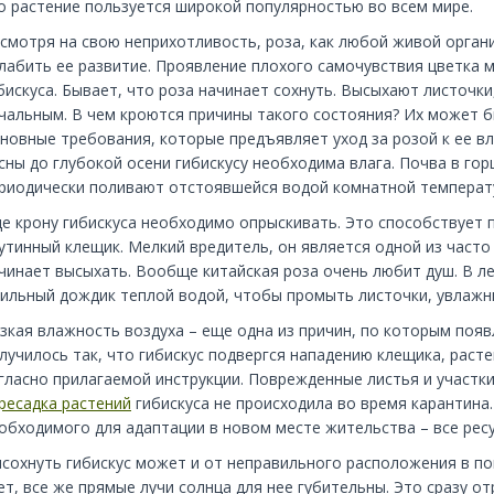
о растение пользуется широкой популярностью во всем мире.
смотря на свою неприхотливость, роза, как любой живой орга
лабить ее развитие. Проявление плохого самочувствия цветка 
бискуса. Бывает, что роза начинает сохнуть. Высыхают листочк
чальным. В чем кроются причины такого состояния? Их может б
новные требования, которые предъявляет уход за розой к ее вл
сны до глубокой осени гибискусу необходима влага. Почва в го
риодически поливают отстоявшейся водой комнатной температ
е крону гибискуса необходимо опрыскивать. Это способствует 
утинный клещик. Мелкий вредитель, он является одной из часто
чинает высыхать. Вообще китайская роза очень любит душ. В ле
ильный дождик теплой водой, чтобы промыть листочки, увлажн
зкая влажность воздуха – еще одна из причин, по которым поя
лучилось так, что гибискус подвергся нападению клещика, раст
гласно прилагаемой инструкции. Поврежденные листья и участки
ресадка растений
гибискуса не происходила во время карантина.
обходимого для адаптации в новом месте жительства – все ресу
сохнуть гибискус может и от неправильного расположения в по
ет, все же прямые лучи солнца для нее губительны. Это сразу о