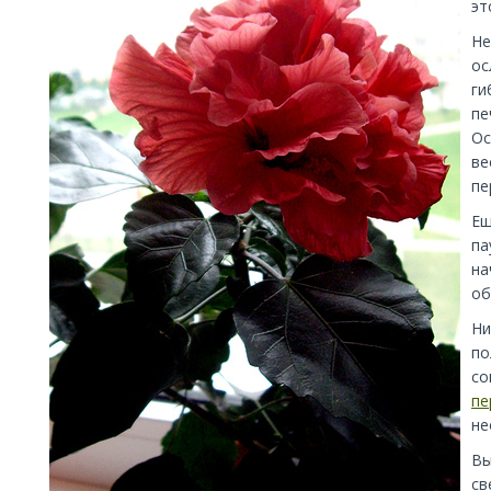
эт
Не
ос
ги
пе
Ос
ве
пе
Ещ
па
на
об
Ни
по
со
пе
не
Вы
св