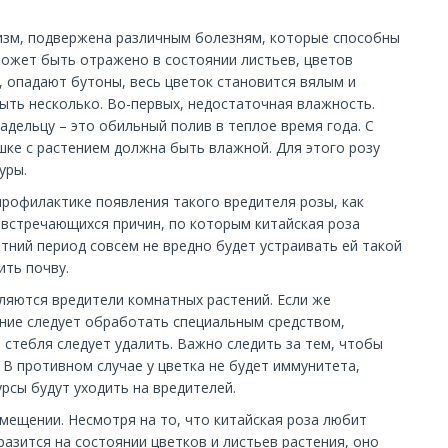
низм, подвержена различным болезням, которые способны
может быть отражено в состоянии листьев, цветов
и, опадают бутоны, весь цветок становится вялым и
ыть несколько. Во-первых, недостаточная влажность.
адельцу – это обильный полив в теплое время года. С
ршке с растением должна быть влажной. Для этого розу
уры.
профилактике появления такого вредителя розы, как
 встречающихся причин, по которым китайская роза
тний период совсем не вредно будет устраивать ей такой
ить почву.
вляются вредители комнатных растений. Если же
ение следует обработать специальным средством,
 стебля следует удалить. Важно следить за тем, чтобы
 В противном случае у цветка не будет иммунитета,
рсы будут уходить на вредителей.
мещении. Несмотря на то, что китайская роза любит
тразится на состоянии цветков и листьев растения, оно