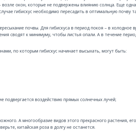
– возле окон, которые не подвержены влиянию солнца. Еще одна
 случае гибискус необходимо пересадить в оптимальную почву т
пересыхание почвы. Для гибискуса в период покоя – в холодное
тения сводят к минимуму, чтобы листья опали. А в течение пер
нами, по которым гибискус начинает высыхать, могут быть:
е подвергается воздействию прямых солнечных лучей;
сложного. А многообразие видов этого прекрасного растения, е
ерьте, китайская роза в долгу не останется.