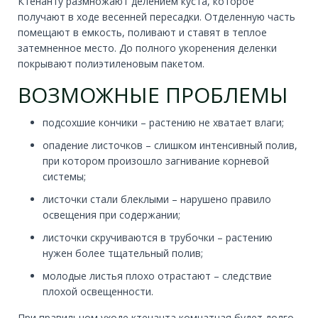
Ктенанту размножают делением куста, которое
получают в ходе весенней пересадки. Отделенную часть
помещают в емкость, поливают и ставят в теплое
затемненное место. До полного укоренения деленки
покрывают полиэтиленовым пакетом.
ВОЗМОЖНЫЕ ПРОБЛЕМЫ
подсохшие кончики – растению не хватает влаги;
опадение листочков – слишком интенсивный полив,
при котором произошло загнивание корневой
системы;
листочки стали блеклыми – нарушено правило
освещения при содержании;
листочки скручиваются в трубочки – растению
нужен более тщательный полив;
молодые листья плохо отрастают – следствие
плохой освещенности.
При правильном уходе ктенанта комнатная будет долго