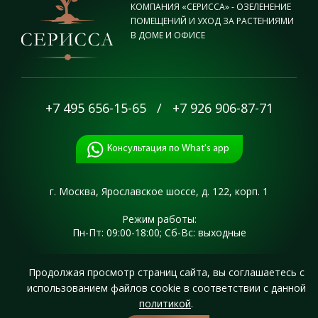
КОМПАНИЯ «СЕРИССА» - ОЗЕЛЕНЕНИЕ
ПОМЕЩЕНИЙ И УХОД ЗА РАСТЕНИЯМИ
В ДОМЕ И ОФИСЕ
+7 495 656-15-65
/
+7 926 906-87-71
Консультация по What's app
г. Москва,
Ярославское шоссе,
д. 122, корп. 1
Режим работы:
Пн-Пт: 09:00-18:00; Сб-Вс: выходные
Продолжая просмотр страниц сайта, вы соглашаетесь с
Разработка и поисковое продвижение сайта «ЮниВеб»
использованием файлов cookie в соответствии с данной
Пользовательское соглашение
политикой
.
Карта сайта