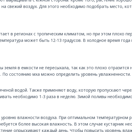
и на свежий воздух. Для этого необходимо подобрать место, ко
тает в регионах с тропическим климатом, но при этом плохо пе
емпература может быть 12-13 градусов. В холодное время года к
 земля в емкости не пересыхала, так как это плохо отразится 
. По состоянию мха можно определить уровень увлажненности. 
яченой водой. Также применяют воду, которую пропускают чере
ивать необходимо 1-3 раза в неделю. Зимой поливы необходимо 
 уровню влажности воздуха. При оптимальном температурном ре
ребуется более высокая влажность. В этом случае кустарник н
астение опрыскивают каждый день. Чтобы повысить уровень вла