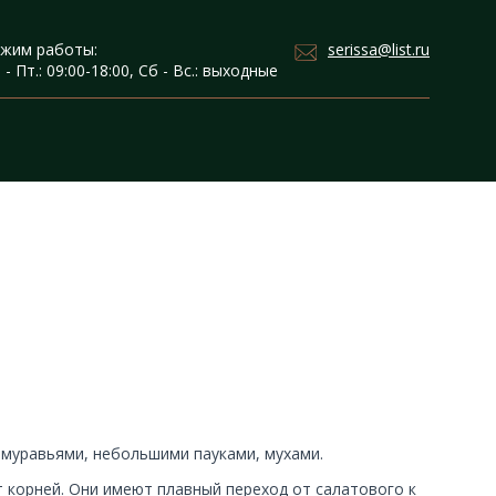
serissa@list.ru
жим работы:
 - Пт.: 09:00-18:00, Сб - Вс.: выходные
муравьями, небольшими пауками, мухами.
т корней. Они имеют плавный переход от салатового к