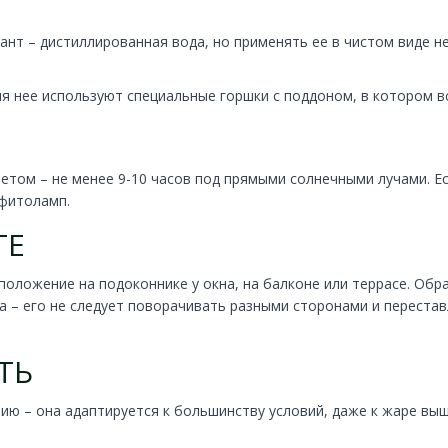
ант – дистиллированная вода, но применять ее в чистом виде н
ля нее используют специальные горшки с поддоном, в котором в
ветом – не менее 9-10 часов под прямыми солнечными лучами. 
 фитоламп.
ТЕ
оложение на подоконнике у окна, на балконе или террасе. Обра
 – его не следует поворачивать разными сторонами и перестав
ТЬ
ю – она адаптируется к большинству условий, даже к жаре выше