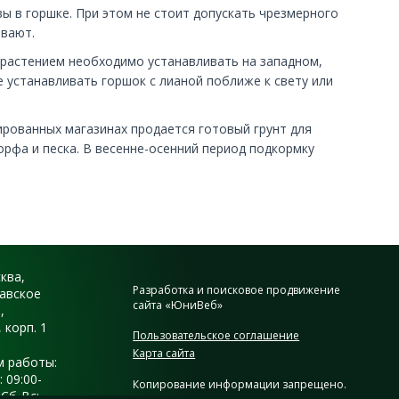
ы в горшке. При этом не стоит допускать чрезмерного
ивают.
 растением необходимо устанавливать на западном,
е устанавливать горшок с лианой поближе к свету или
ированных магазинах продается готовый грунт для
рфа и песка. В весенне-осенний период подкормку
сква,
Разработка и поисковое продвижение
авское
сайта «ЮниВеб»
,
, корп. 1
Пользовательское соглашение
Карта сайта
 работы:
 09:00-
Копирование информации запрещено.
 Сб-Вс: