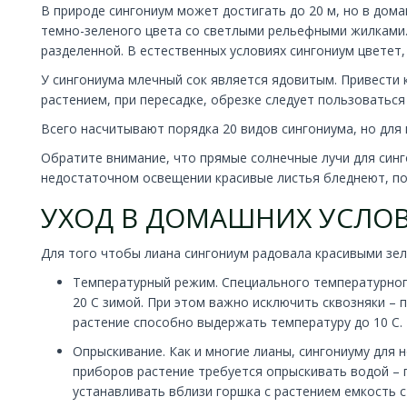
В природе сингониум может достигать до 20 м, но в дома
темно-зеленого цвета со светлыми рельефными жилками.
разделенной. В естественных условиях сингониум цветет,
У сингониума млечный сок является ядовитым. Привести 
растением, при пересадке, обрезке следует пользоваться
Всего насчитывают порядка 20 видов сингониума, но для
Обратите внимание, что прямые солнечные лучи для синго
недостаточном освещении красивые листья бледнеют, поэ
УХОД В ДОМАШНИХ УСЛО
Для того чтобы лиана сингониум радовала красивыми зе
Температурный режим. Специального температурного
20 C зимой. При этом важно исключить сквозняки –
растение способно выдержать температуру до 10 C.
Опрыскивание. Как и многие лианы, сингониуму для 
приборов растение требуется опрыскивать водой – 
устанавливать вблизи горшка с растением емкость с