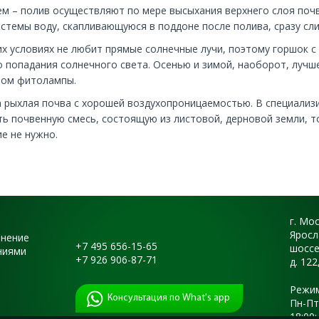
м – полив осуществляют по мере высыхания верхнего слоя почв
стемы воду, скапливающуюся в поддоне после полива, сразу сл
их условиях не любит прямые солнечные лучи, поэтому горшок с
о попадания солнечного света. Осенью и зимой, наоборот, лучш
вом фитолампы.
а рыхлая почва с хорошей воздухопроницаемостью. В специализ
 почвенную смесь, состоящую из листовой, дерновой земли, то
ие не нужно.
г. Мо
Яросл
енение
+7 495 656-15-65
шоссе
ниями
+7 926 906-87-71
д. 122
Режим
Консультация по What's app
Пн-Пт:
18:00;