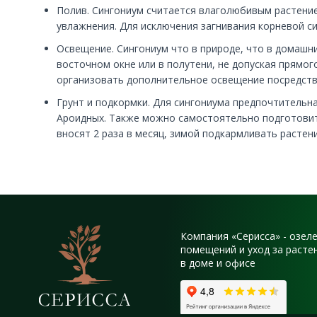
Полив. Сингониум считается влаголюбивым растение
увлажнения. Для исключения загнивания корневой си
Освещение. Сингониум что в природе, что в домашн
восточном окне или в полутени, не допуская прямог
организовать дополнительное освещение посредст
Грунт и подкормки. Для сингониума предпочтительн
Ароидных. Также можно самостоятельно подготовить
вносят 2 раза в месяц, зимой подкармливать растен
Компания «Серисса» - озел
помещений и уход за расте
в доме и офисе