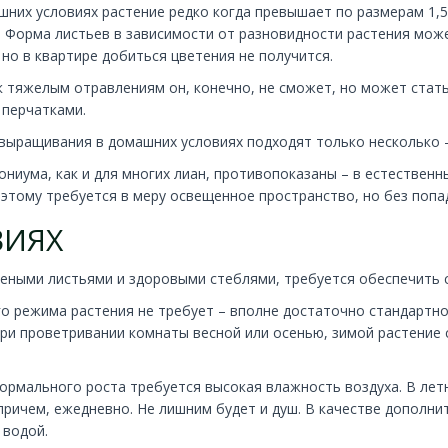
шних условиях растение редко когда превышает по размерам 1,5-2
 Форма листьев в зависимости от разновидности растения може
 но в квартире добиться цветения не получится.
к тяжелым отравлениям он, конечно, не сможет, но может стат
 перчатками.
 выращивания в домашних условиях подходят только несколько 
ниума, как и для многих лиан, противопоказаны – в естественны
тому требуется в меру освещенное пространство, но без попад
ВИЯХ
леными листьями и здоровыми стеблями, требуется обеспечить 
 режима растения не требует – вполне достаточно стандартной 
 при проветривании комнаты весной или осенью, зимой растение
нормального роста требуется высокая влажность воздуха. В ле
причем, ежедневно. Не лишним будет и душ. В качестве дополн
 водой.