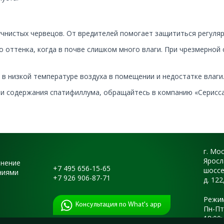
чнистых червецов. От вредителей помогает защититься регуляр
 оттенка, когда в почве слишком много влаги. При чрезмерной
я в низкой температуре воздуха в помещении и недостатке влаги
и содержания спатифиллума, обращайтесь в компанию «Серисса!
г. Мо
Яросл
енение
+7 495 656-15-65
шоссе
ниями
+7 926 906-87-71
д. 122
Режим
Консультация по What's app
Пн-Пт:
18:00;