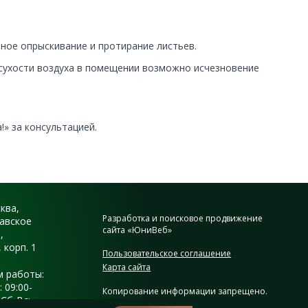
ное опрыскивание и протирание листьев.
 сухости воздуха в помещении возможно исчезновение
.
» за консультацией.
сква,
Разработка и поисковое продвижение
авское
сайта «ЮниВеб»
,
, корп. 1
Пользовательское соглашение
Карта сайта
 работы:
 09:00-
Копирование информации запрещено.
 Сб-Вс:
2010 – 2026 г