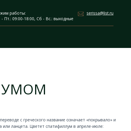
serissa@list.ru
жим работы:
 - Пт.: 09:00-18:00, Сб - Вс.: выходные
ЛУМОМ
 переводе с греческого название означает «покрывало» и
а или ланцета. Цветет спатифиллум в апреле-июле: